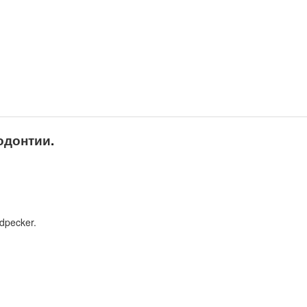
додонтии
.
pecker.