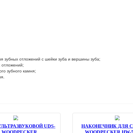
ня зубных отложений с шейки зуба и вершины зуба;
х отложений;
го зубного камня;
ня.
УЛЬТРАЗВУКОВОЙ UDS-
НАКОНЕЧНИК ДЛЯ 
2 WOODPECKER
WOODPECKER HW-5