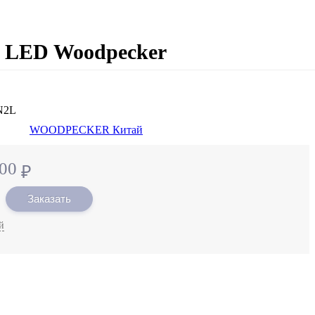
2 LED Woodpecker
N2L
WOODPECKER Китай
300
₽
Заказать
й