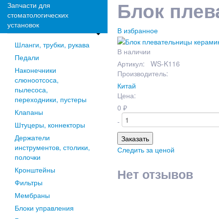
Блок плев
Запчасти для
стоматологических
установок
В избранное
Шланги, трубки, рукава
В наличии
Педали
Артикул: WS-K116
Наконечники
Производитель:
слюноотсоса,
Китай
пылесоса,
Цена:
переходники, пустеры
0
₽
Клапаны
-
Штуцеры, коннекторы
Держатели
Заказать
инструментов, столики,
Следить за ценой
полочки
Кронштейны
Нет отзывов
Фильтры
Мембраны
Блоки управления