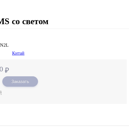
MS со светом
1N2L
Китай
0
₽
Заказать
й