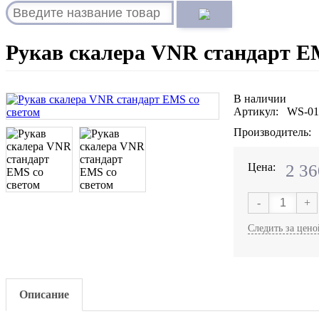
Рукав скалера VNR стандарт E
В наличии
Артикул: WS-0
Производитель:
Цена:
2 36
-
+
Следить за цено
Описание