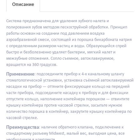
Описание
Система предназначена для удаления зубного налета и
полирования зубов методом пескоструйной обработки. Принцип
работы основан на создании под давлением воздуха
аэроабразивной смеси, состоящей из порошка бикарбоната натрия
с определенным размером частиц и воды. Образующийся спрей
быстро и безболезненно удаляет бактерии, мягкий налет и
межзубные отложения. Сопло съемное, автоклавируемое,
вращается на 360 градусов.
Применение
: подсоедините прибор к 4-х канальному шлангу
стоматологической установки, установка съёмной автоклавируемой
насадки на прибор — оттяните фиксирующее кольцо на передней
части прибора, подсоедините насадку к прибору и для фиксации
отпустите кольцо, наполнение контейнера порошком — отвинтите
крышку контейнера против часовой стрелки, засыпьте нужное
количество порошка в контейнер, закрутите крышку контейнера по
часовой стрелке.
Преимущества
: наличие обратного клапана, подключение к
стандартному разъему Midwest, малый вес, выгодная цена, все
необходимое в комплекте.