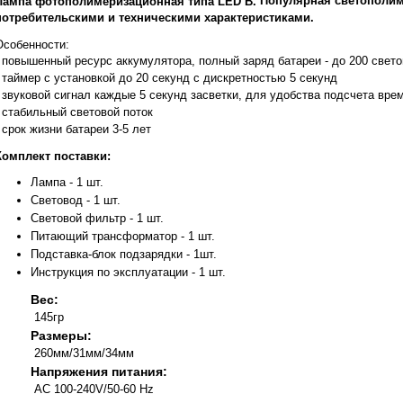
Популярная светополи
Лампа фотополимеризационная типа LED B.
потребительскими и техническими характеристиками.
Особенности:
- повышенный ресурс аккумулятора, полный заряд батареи - до 200 све
- таймер с установкой до 20 секунд с дискретностью 5 секунд
- звуковой сигнал каждые 5 секунд засветки, для удобства подсчета вр
- стабильный световой поток
- срок жизни батареи 3-5 лет
Комплект поставки:
Лампа - 1 шт.
Световод - 1 шт.
Световой фильтр - 1 шт.
Питающий трансформатор - 1 шт.
Подставка-блок подзарядки - 1шт.
Инструкция по эксплуатации - 1 шт.
Вес:
145гр
Размеры:
260мм/31мм/34мм
Напряжения питания:
AC 100-240V/50-60 Hz