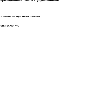
меризационная лампа с улучшенными
тополимеризационных циклов
емени вслепую