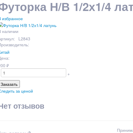
Футорка Н/В 1/2х1/4 ла
В избранное
В наличии
Артикул: L2843
Производитель:
Китай
Цена:
200
₽
+
Заказать
Следить за ценой
Нет отзывов
Приним
Есть вопросы?