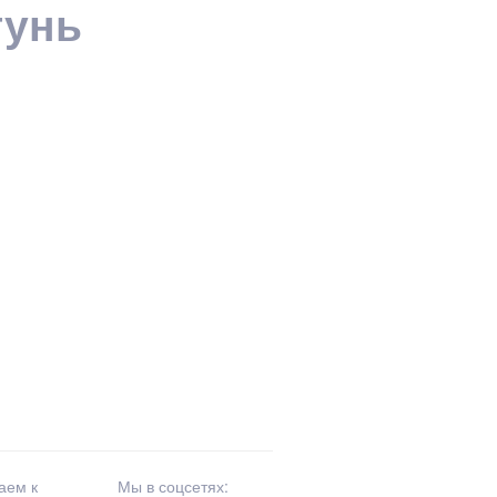
тунь
аем к
Мы в соцсетях: