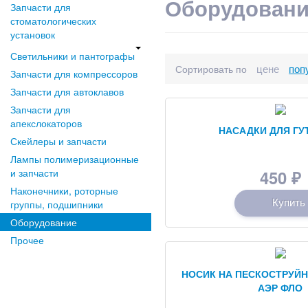
Оборудован
Запчасти для
стоматологических
установок
Светильники и пантографы
цене
поп
Сортировать по
Запчасти для компрессоров
Запчасти для автоклавов
Запчасти для
апекслокаторов
НАСАДКИ ДЛЯ ГУ
Скейлеры и запчасти
Лампы полимеризационные
и запчасти
450
₽
Наконечники, роторные
Купить
группы, подшипники
Оборудование
Прочее
НОСИК НА ПЕСКОСТРУЙ
АЭР ФЛО