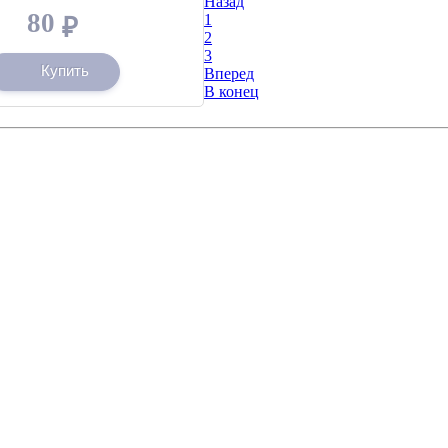
Назад
80
1
₽
2
3
Купить
Вперед
В конец